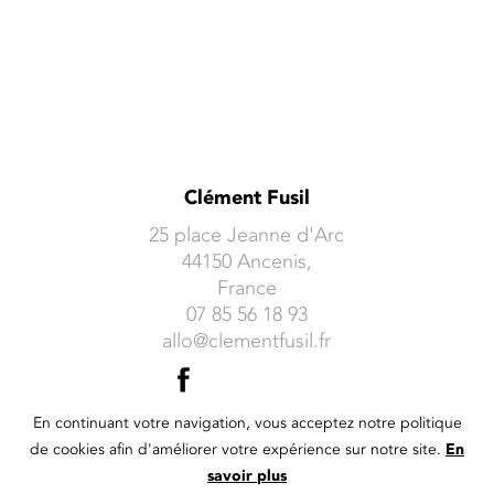
Clément Fusil
25 place Jeanne d'Arc
44150 Ancenis,
France
07 85 56 18 93
allo@clementfusil.fr
En continuant votre navigation, vous acceptez notre politique
de cookies afin d'améliorer votre expérience sur notre site.
En
© 2020 Clément Fusil -
Mentions Légales
- Réalisation du site :
savoir plus
StudioWeb